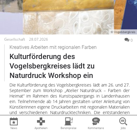
© Vogelsbergkreis
Gesellschaft
28.07.2026
0
Kreatives Arbeiten mit regionalen Farben
Kulturförderung des
Vogelsbergkreises lädt zu
Naturdruck Workshop ein
Die Kulturförderung des Vogelsbergkreises lädt am 26. und 27.
September zum Workshop „Atelier Naturdruck – Farben der
Heimat“ im Rahmen des Kunstspaziergangs in Landenhausen
ein. Teilnehmende ab 14 Jahren gestalten unter Anleitung von
Künstlerinnen eigene Druckarbeiten mit regionalen Materialien
und verschiedenen Naturdrucktechniken. Die entstandenen
Werke werden anschließend in Lauterbach und Schotten
ausgestellt.
News
Apotheken
Benzinpreise
Kommentare
Jobs