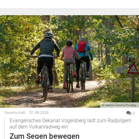
© Sabine Vanerp/Pixabay
Gesellschaft
01.08.2026
0
Evangelisches Dekanat Vogelsberg lädt zum Radpilgern
auf dem Vulkanradweg ein
Zum Segen bewegen