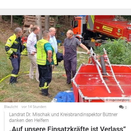
Impressum
Datenschutzerklärung
© Vogelsbergkreis
Blaulicht
vor 14 Stunden
0
Landrat Dr. Mischak und Kreisbrandinspektor Büttner
danken den Helfern
„Auf unsere Einsatzkräfte ist Verlass“