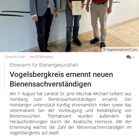
Freiensteinau
Gemünden
Grebenau
Grebenhain
Herbstein
Kirtorf
© Vogelsbergkreis/C.Lips
Lautertal
Gesellschaft
vor 8 Minuten
0
Mücke
Ehrenamt für Bienengesundheit
Schwalmtal
Vogelsbergkreis ernennt neuen
Ulrichstein
Bienensachverständigen
Wartenberg
Am 7. August hat Landrat Dr. Jens Mischak Michael Seibert aus
Homberg zum Bienensachverständigen ernannt. Der
Schwalm
Homberger unterstützt künftig ehrenamtlich Imker sowie das
Fulda
Veterinäramt bei der Vorbeugung und Bekämpfung von
Bienenseuchen. Thematisiert wurden außerdem die
Gießen
Herausforderungen durch die Asiatische Hornisse. Mit der
Ernennung wächst die Zahl der Bienensachverständigen im
Vogelsbergkreis auf zwölf.