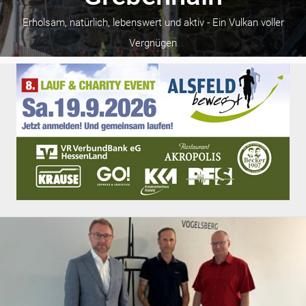
Gesellschaft
Gesundheit
Erholsam, natürlich, lebenswert und aktiv - Ein Vulkan voller
Kultur
Vergnügen
Lifestyle
Wirtschaft
Vogelsberg
Alsfeld
Lauterbach
Romrod
Homberg
Ohm
Schotten
Schlitz
Antrifttal
Feldatal