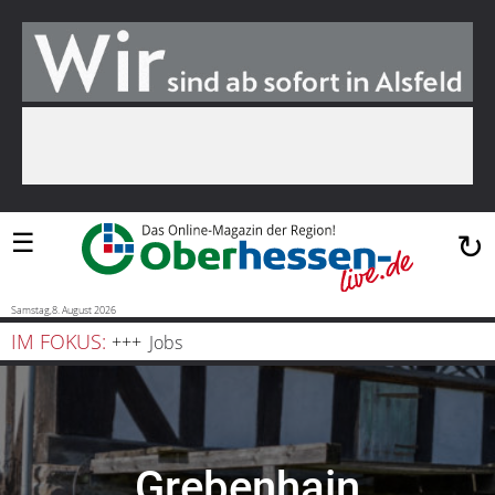
Suchen
…
Startseite
Blaulicht
☰
↻
Sport
Politik
Samstag,8. August 2026
IM FOKUS:
Bauen
Jobs
und
Wohnen
Freizeit
Grebenhain