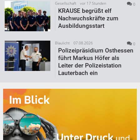
Gesellschaft
vor 17 Stunden
0
KRAUSE begrüßt elf
Nachwuchskräfte zum
Ausbildungsstart
Blaulicht
07.08.2026
0
Polizeipräsidium Osthessen
führt Markus Höfer als
Leiter der Polizeistation
Lauterbach ein