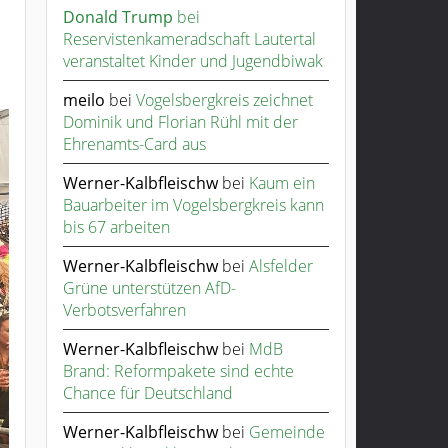
Donald Trump
bei
Reservistenkameradschaft Lautertal
veranstaltet Kinder und Jugendbiwak
meilo
bei
Vogelsbergkreis zeichnet
Dominik und Florian Rühl mit der
Ehrenamts-Card aus
Werner-Kalbfleischw
bei
Kaum ein
Bauarbeiter im Vogelsbergkreis kann
bis 67 arbeiten
Werner-Kalbfleischw
bei
Alsfelder
Grüne unterstützen AfD-
Verbotsverfahren
Werner-Kalbfleischw
bei
MdB
Brand: Reformpakete sind echte
Chance für Deutschland
Werner-Kalbfleischw
bei
Gemeinde