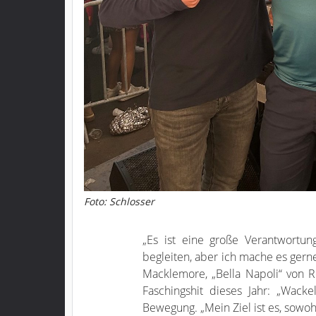
Foto: Schlosser
„Es ist eine große Verantwortun
begleiten, aber ich mache es gerne
Macklemore, „Bella Napoli“ von R
Faschingshit dieses Jahr: „Wack
Bewegung. „Mein Ziel ist es, sowohl