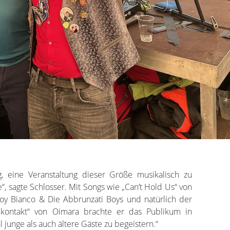
g, eine Veranstaltung dieser Größe musikalisch zu
“, sagte Schlosser. Mit Songs wie „Can’t Hold Us“ von
oy Bianco & Die Abbrunzati Boys und natürlich der
elkontakt“ von Oimara brachte er das Publikum in
 junge als auch ältere Gäste zu begeistern.“