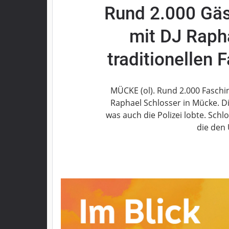
Rund 2.000 Gäs
Grebenau
Grebenhain
mit DJ Rapha
Herbstein
Kirtorf
traditionellen
Lautertal
Mücke
MÜCKE (ol). Rund 2.000 Faschin
Schwalmtal
Raphael Schlosser in Mücke. Die
Ulrichstein
was auch die Polizei lobte. Schl
Wartenberg
die den
Schwalm
Fulda
Gießen
Impressum
Datenschutzerklärung