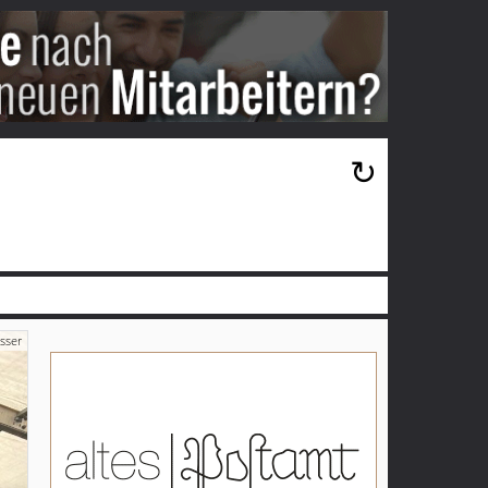
×
↻
sser