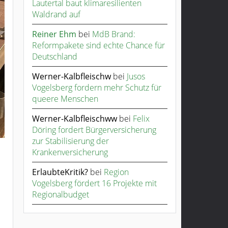
Lautertal baut klimaresilienten
Waldrand auf
Reiner Ehm
bei
MdB Brand:
Reformpakete sind echte Chance für
Deutschland
Werner-Kalbfleischw
bei
Jusos
Vogelsberg fordern mehr Schutz für
queere Menschen
Werner-Kalbfleischww
bei
Felix
Döring fordert Bürgerversicherung
zur Stabilisierung der
Krankenversicherung
ErlaubteKritik?
bei
Region
Vogelsberg fördert 16 Projekte mit
Regionalbudget