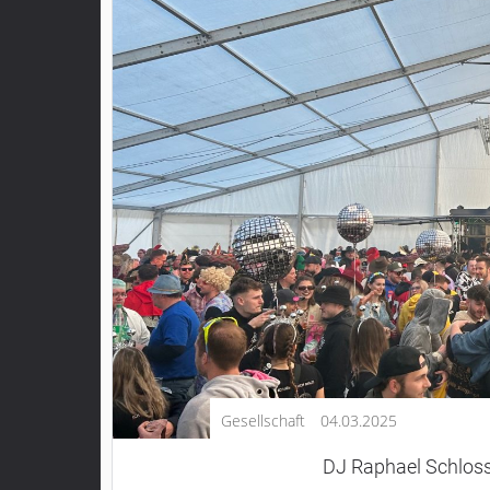
Kultur
Lifestyle
Wirtschaft
Vogelsberg
Alsfeld
Lauterbach
Romrod
Homberg
Ohm
Schotten
Schlitz
Antrifttal
Gesellschaft
04.03.2025
Feldatal
Freiensteinau
DJ Raphael Schlos
Gemünden