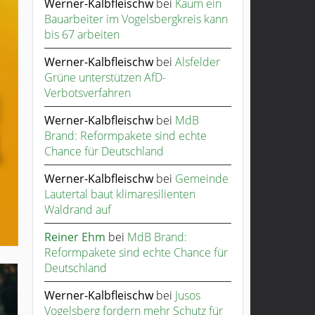
Werner-Kalbfleischw
bei
Kaum ein
Bauarbeiter im Vogelsbergkreis kann
bis 67 arbeiten
Werner-Kalbfleischw
bei
Alsfelder
Grüne unterstützen AfD-
Verbotsverfahren
Werner-Kalbfleischw
bei
MdB
Brand: Reformpakete sind echte
Chance für Deutschland
Werner-Kalbfleischw
bei
Gemeinde
Lautertal baut klimaresilienten
Waldrand auf
Reiner Ehm
bei
MdB Brand:
Reformpakete sind echte Chance für
Deutschland
Werner-Kalbfleischw
bei
Jusos
Vogelsberg fordern mehr Schutz für