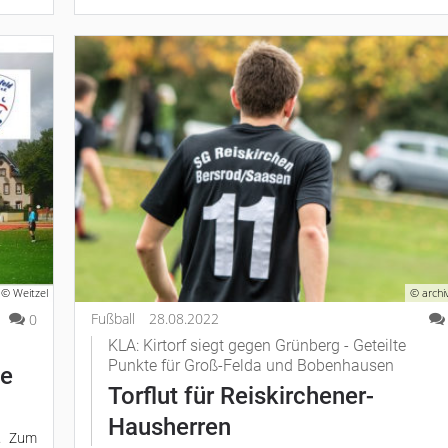
© Weitzel
© archi
Fußball
28.08.2022
0
KLA: Kirtorf siegt gegen Grünberg - Geteilte
Punkte für Groß-Felda und Bobenhausen
ue
Torflut für Reiskirchener-
Hausherren
n. Zum