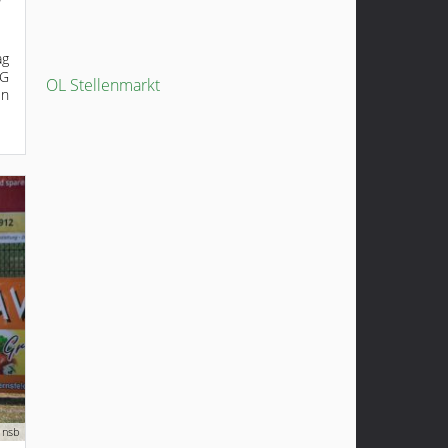
ag
SG
OL Stellenmarkt
in
 nsb