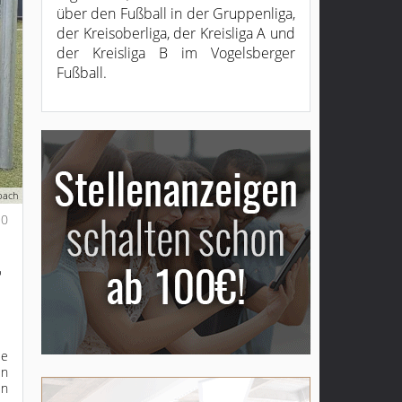
über den Fußball in der Gruppenliga,
der Kreisoberliga, der Kreisliga A und
der Kreisliga B im Vogelsberger
Fußball.
bach
0
r
ie
en
en