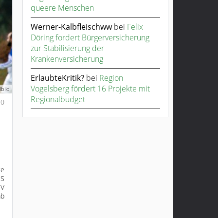
queere Menschen
Werner-Kalbfleischww
bei
Felix
Döring fordert Bürgerversicherung
zur Stabilisierung der
Krankenversicherung
ErlaubteKritik?
bei
Region
Vogelsberg fördert 16 Projekte mit
bild
Regionalbudget
0
te
ES
SV
ab