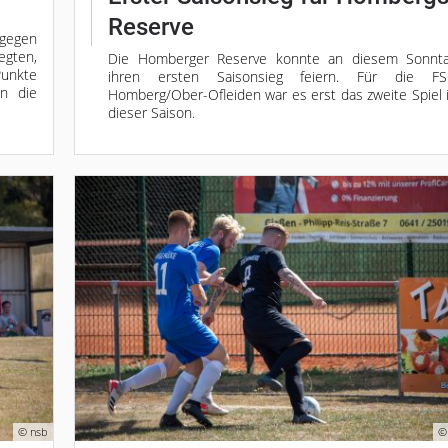
Reserve
 gegen
egten,
Die Homberger Reserve konnte an diesem Sonnt
Punkte
ihren ersten Saisonsieg feiern. Für die F
en die
Homberg/Ober-Ofleiden war es erst das zweite Spiel 
dieser Saison.
© nsb
©