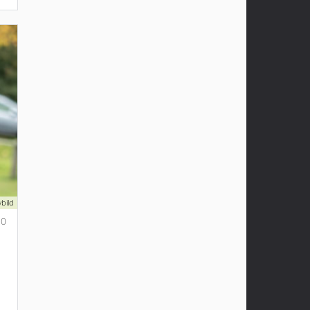
vbild
0