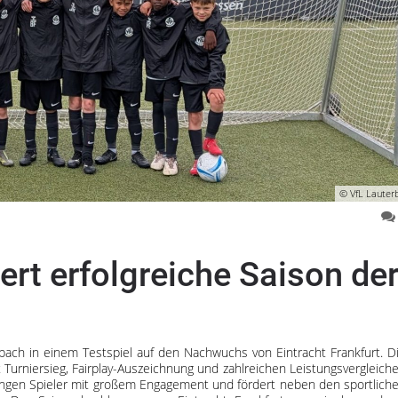
© VfL Lauter
ert erfolgreiche Saison de
rbach in einem Testspiel auf den Nachwuchs von Eintracht Frankfurt. D
t Turniersieg, Fairplay-Auszeichnung und zahlreichen Leistungsvergleich
 jungen Spieler mit großem Engagement und fördert neben den sportlich