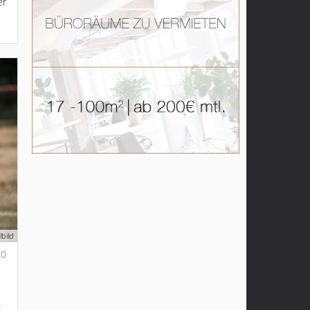
er
bild
0
s