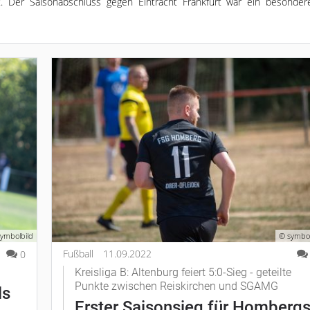
 Der Saisonabschluss gegen Eintracht Frankfurt war ein besonder
ymbolbild
© symbol
Fußball
11.09.2022
0
Kreisliga B: Altenburg feiert 5:0-Sieg - geteilte
Punkte zwischen Reiskirchen und SGAMG
ls
Erster Saisonsieg für Homberg