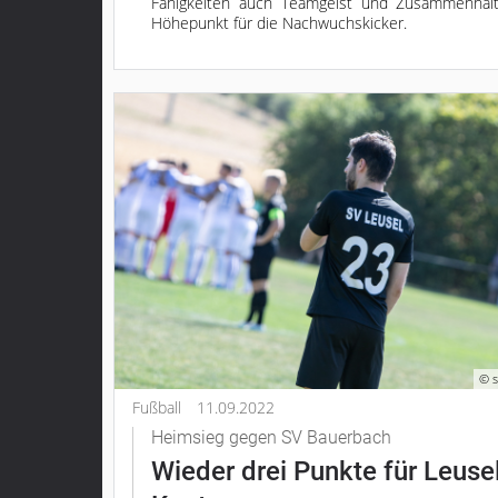
Fähigkeiten auch Teamgeist und Zusammenhalt.
Grebenau
Höhepunkt für die Nachwuchskicker.
Grebenhain
Herbstein
Kirtorf
Lautertal
Mücke
Schwalmtal
Ulrichstein
Wartenberg
Schwalm
Fulda
Gießen
© s
Fußball
11.09.2022
Heimsieg gegen SV Bauerbach
Impressum
Wieder drei Punkte für Leuse
Datenschutzerklärung