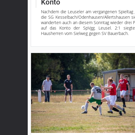
Konto
Nachdem die Leuseler am vergangenen Spieltag
die SG Kesselbach/Odenhausen/Allertshausen si
wanderten auch an diesem Sonntag wieder drei 
auf das Konto der SpVgg. Leusel. 2:1 siegt
Hausherren vom Sielweg gegen SV Bauerbach.