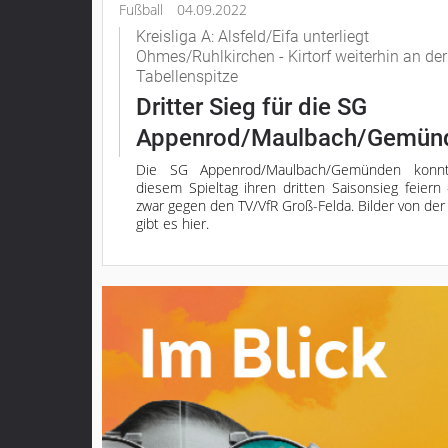
Fußball
04.09.2022
Kreisliga A: Alsfeld/Eifa unterliegt
Ohmes/Ruhlkirchen - Kirtorf weiterhin an der
Tabellenspitze
Dritter Sieg für die SG
Appenrod/Maulbach/Gemün
Die SG Appenrod/Maulbach/Gemünden konn
diesem Spieltag ihren dritten Saisonsieg feiern
zwar gegen den TV/VfR Groß-Felda. Bilder von der 
gibt es hier.