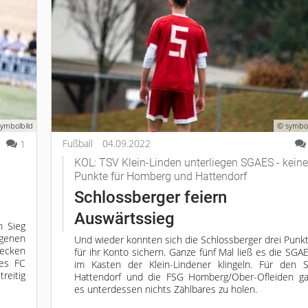
ymbolbild
© symbol
Fußball
04.09.2022
1
KOL: TSV Klein-Linden unterliegen SGAES - keine
Punkte für Homberg und Hattendorf
Schlossberger feiern
Auswärtssieg
n Sieg
genen
Und wieder konnten sich die Schlossberger drei Punk
tecken
für ihr Konto sichern. Ganze fünf Mal ließ es die SGA
es FC
im Kasten der Klein-Lindener klingeln. Für den 
eitig
Hattendorf und die FSG Homberg/Ober-Ofleiden g
es unterdessen nichts Zählbares zu holen.