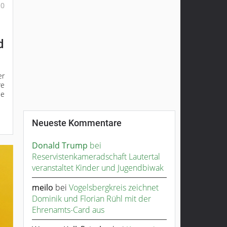
0
d
er
re
ie
Neueste Kommentare
Donald Trump
bei
Reservistenkameradschaft Lautertal
veranstaltet Kinder und Jugendbiwak
meilo
bei
Vogelsbergkreis zeichnet
Dominik und Florian Rühl mit der
Ehrenamts-Card aus