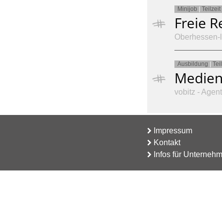
Minijob
|
Teilzeit
Freie R
Oberhessen-l
Ausbildung
|
Teil
Medieng
vobitz - Agent
Impressum
Kontakt
Infos für Unterneh