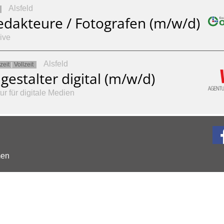
Alsfeld
edakteure / Fotografen (m/w/d)
ive
Alsfeld
zeit
|
Vollzeit
estalter digital (m/w/d)
ur für digitale Medien
men