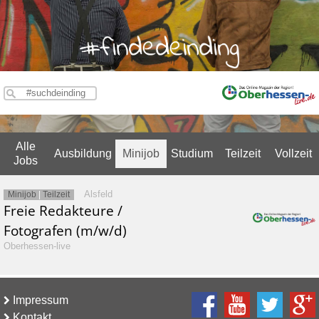
Alle
Ausbildung
Minijob
Studium
Teilzeit
Vollzeit
Jobs
Alsfeld
Minijob
|
Teilzeit
Freie Redakteure /
Fotografen (m/w/d)
Oberhessen-live
Impressum
Kontakt