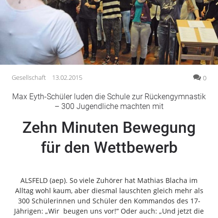
Gesellschaft
Gesundheit
Kultur
Lifestyle
Wirtschaft
Gesellschaft
13.02.2015
0
Vogelsberg
Max Eyth-Schüler luden die Schule zur Rückengymnastik
– 300 Jugendliche machten mit
Alsfeld
Lauterbach
Zehn Minuten Bewegung
Romrod
für den Wettbewerb
Homberg
Ohm
Schotten
ALSFELD (aep). So viele Zuhörer hat Mathias Blacha im
Schlitz
Alltag wohl kaum, aber diesmal lauschten gleich mehr als
Antrifttal
300 Schülerinnen und Schüler den Kommandos des 17-
Jährigen: „Wir beugen uns vor!“ Oder auch: „Und jetzt die
Feldatal