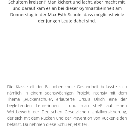
Schultern kreisen!“ Man kichert und lacht, aber macht mit,
Freiensteinau
und darauf kam es an bei dieser Gymnastikeinheit am
Gemünden
Donnerstag in der Max-Eyth-Schule: dass möglichst viele
Grebenau
der jungen Leute dabei sind.
Grebenhain
Herbstein
Kirtorf
Lautertal
Mücke
Schwalmtal
Ulrichstein
Wartenberg
Die Klasse elf der Fachoberschule Gesundheit befasste sich
nämlich in einem sechswöchigen Projekt intensiv mit dem
Schwalm
Thema „Rückenschule“, erläuterte Ursula Ulrich, eine der
begleitenden Lehrerinnen – und man stieß auf einen
Fulda
Wettbewerb der Deutschen Gesetzlichen Unfallversicherung,
Gießen
der sich mit dem Rücken und der Prävention von Rückenleiden
befasst. Da nehmen diese Schüler jetzt teil.